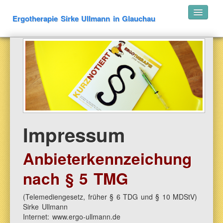
Ergotherapie Sirke Ullmann in Glauchau
Ergotherapie Sirke Ullmann
Praxis
Team
Sirke Ullmann
Simone de Bernardo
Melanie Duschl
Impressum
Kathleen Kreibich
Paula Matthes-Doczekala
Anbieterkennzeichung
Wen behandeln wir?
nach § 5 TMG
Leistungen
(Telemediengesetz, früher § 6 TDG und § 10 MDStV)
Neofact „Smart Glove“
Sirke Ullmann
Biofeedback
Internet: www.ergo-ullmann.de